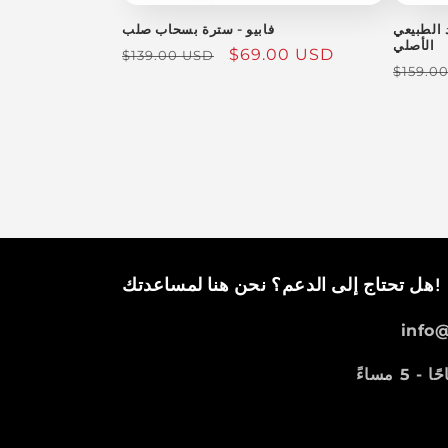
 الطبيعي
فابيو - سترة بسحاب صلب
الأصلي
سعر
$69.00 USD
السعر
$139.00 USD
السعر
$159.0
البيع
العادي
العادي
نحن هنا لمساعدتك!
هل تحتاج إلى الدعم؟
info