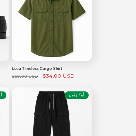
Luca Timeless Cargo Shirt
سعر
$34.00 USD
السعر
$69.00 USD
البيع
العادي
أُوكَازيُون
أُ