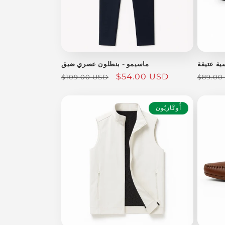
ية عتيقة
ماسيمو - بنطلون عصري ضيق
السعر
سعر
$54.00 USD
السعر
$109.00 USD
$89.00
العادي
البيع
العادي
أُوكَازيُون