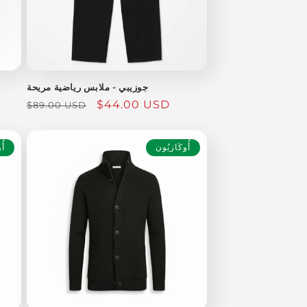
جوزيبي - ملابس رياضية مريحة
سعر
$44.00 USD
السعر
$89.00 USD
البيع
العادي
أُوكَازيُون
أُ