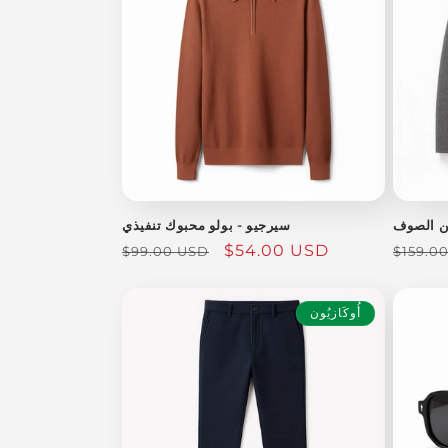
ن الصوف
سيرجيو - بولو محبوك تنفيذي
السعر
سعر
$54.00 USD
السعر
$99.00 USD
$159.0
العادي
البيع
العادي
أُوكَازيُون