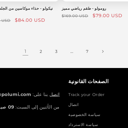
رومولو - طقم رياضي مميز
نيكولو - حذاء موكاسين من الجلد
سعر
$79.00 USD
السعر
$169.00 USD
سعر
$84.00 USD
0 USD
البيع
العادي
البيع
1
…
2
3
7
الصفحات القانونية
اتصل
بنا على:
@polumi.com
Track your Order
اتصال
من الأثنين إلى السبت:
09 صباحًا - 5 مساءً
سياسة الخصوصية
سياسة الاسترداد