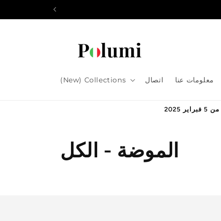
انتقل
إلى
المحتوى
معلومات عنا
اتصال
(New) Collections
م
الموضة - الكل
ج
م