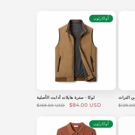
و
ع
أُوكَازيُون
ة
:
ن التراث
لوكا - سترة هايلاند أدابت الأصلية
السعر
سعر
$84.00 USD
السعر
$169.00 USD
$129.0
العادي
البيع
العادي
أُوكَازيُون