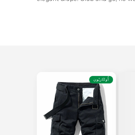
م
و
ع
ة
:
أُوكَازيُون