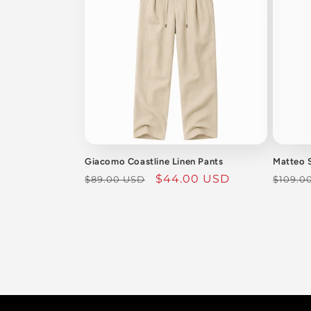
Giacomo Coastline Linen Pants
Matteo S
السعر
سعر
$44.00 USD
السعر
$89.00 USD
$109.0
العادي
البيع
العادي