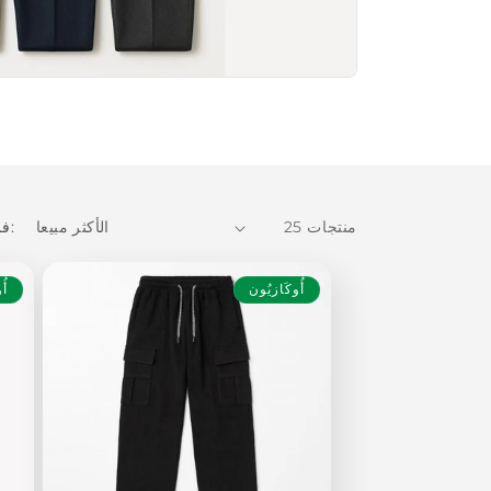
25 منتجات
فرز حسب:
أُوكَازيُون
أُ