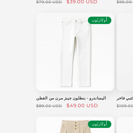
السعر
سعر
$39.00 USD
السعر
$79.00 USD
$99.00
العادي
البيع
العادي
أُوكَازيُون
تبي فاخر
اليساندرو - بنطلون جينز مرن من القطن
السعر
سعر
$49.00 USD
السعر
$89.00 USD
$109.0
العادي
البيع
العادي
أُوكَازيُون