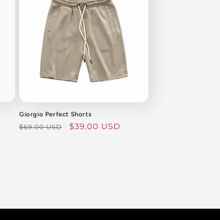
Giorgio Perfect Shorts
سعر
$39.00 USD
السعر
$69.00 USD
البيع
العادي