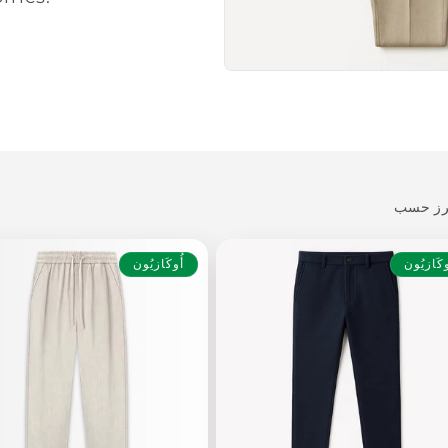
وكَازيُون
أُوكَازيُون