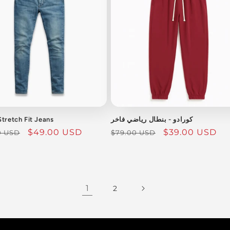
كورادو - بنطال رياضي فاخر
tretch Fit Jeans
سعر
$39.00 USD
السعر
سعر
$49.00 USD
0 USD
$79.00 USD
البيع
العادي
البيع
1
2