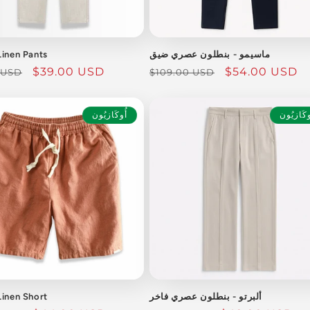
ماسيمو - بنطلون عصري ضيق
Linen Pants
سعر
$54.00 USD
السعر
سعر
$39.00 USD
 USD
$109.00 USD
البيع
العادي
البيع
وكَازيُون
أُوكَازيُون
ألبرتو - بنطلون عصري فاخر
Linen Short