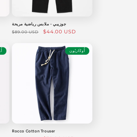
جوزيبي - ملابس رياضية مريحة
سعر
$44.00 USD
السعر
$89.00 USD
البيع
العادي
أُوكَازيُون
أُ
Rocco Cotton Trouser