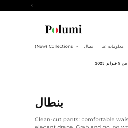
انتقل
إلى
المحتوى
معلومات عنا
اتصال
(New) Collections
م
بنطال
ج
Clean-cut pants: comfortable wais
elegant drape. Grab and go, no wo